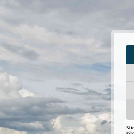
Si t
solu