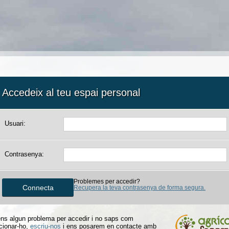
Accedeix al teu espai personal
Usuari:
Contrasenya:
Problemes per accedir?
Recupera la teva contrasenya de forma segura.
ens algun problema per accedir i no saps com
cionar-ho,
escriu-nos
i ens posarem en contacte amb