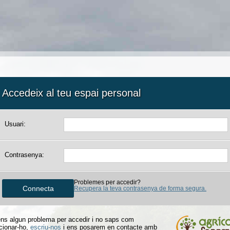
Accedeix al teu espai personal
Usuari:
Contrasenya:
Problemes per accedir?
Recupera la teva contrasenya de forma segura.
ens algun problema per accedir i no saps com
cionar-ho,
escriu-nos
i ens posarem en contacte amb