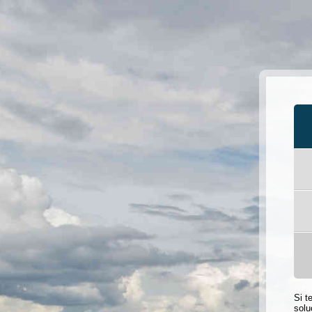
Si t
solu