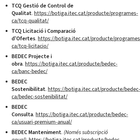
TCQ Gestió de Control de
Qualitat
.
https://botiga.itec.cat/producte/programes-
ca/tcq-qualitat/
TCQ Licitació i Comparació
d’Ofertes
.
https://botiga.itec.cat/producte/programes
ca/tcq-licitacio/
BEDEC Projecte i
obra
.
https://botiga.itec.cat/producte/bedec-
ca/banc-bedec/
BEDEC
Sostenibilitat
.
https://botiga.itec.cat/producte/bedec
ca/bedec-sostenibilitat/
BEDEC
Consulta
.
https://botiga.itec.cat/producte/bedec-
ca/usuari-premium-anual/
BEDEC Manteniment
.
(Només subscripció
anual)
.
https://botiga.itec.cat/producte/bedec-