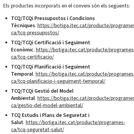
Els productes incorporats en el conveni són els següents:
TCQ/TCQi Pressupostos i Condicions
Tècniques
.
https://botiga.itec.cat/producte/programe
ca/tcq-pressupostos/
TCQ/TCQi Certificació i Seguiment
Econòmic
.
https://botiga.itec.cat/producte/programes
ca/tcq-certificacio/
TCQ/TCQi Planificació i Seguiment
Temporal
.
https://botiga.itec.cat/producte/programes
ca/tcq-planificacio-i-seguiment-temporal/
TCQ/TCQi Gestió del Model
Ambiental
.
https://botiga.itec.cat/producte/programe
ca/gestio-del-model-ambiental/
TCQ Estudis i Plans de Seguretat i
Salut
.
https://botiga.itec.cat/producte/programes-
ca/tcq-seguretat-salut/