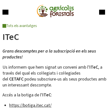
Skip
to
content
Menu
Cerca
Tots els avantatges
ITeC
Grans descomptes per a la subscripció en els seus
productes!
Us informem que hem signat un conveni amb l’
ITeC
, a
través del qual els col·legiats i col·legiades
del
CETAFC
podeu subscriure-us als seus productes amb
un interessant descompte.
Accés a la botiga de l’
ITeC
:
https://botiga.itec.cat/