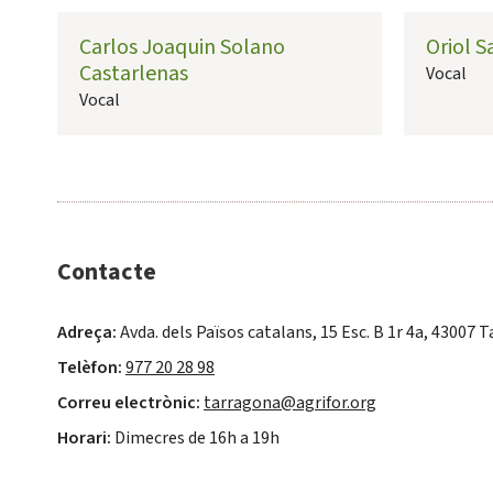
Carlos Joaquin Solano
Oriol 
Castarlenas
Vocal
Vocal
Contacte
Adreça:
Avda. dels Països catalans, 15 Esc. B 1r 4a, 43007 
Telèfon:
977 20 28 98
Correu electrònic:
tarragona@agrifor.org
Horari:
Dimecres de 16h a 19h