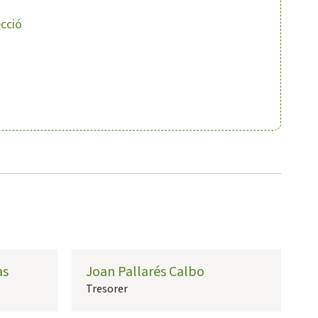
ecció
as
Joan Pallarés Calbo
Tresorer