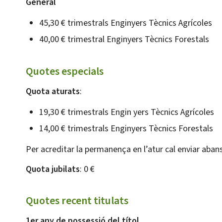
General
45,30 € trimestrals Enginyers Tècnics Agrícoles
40,00 € trimestral Enginyers Tècnics Forestals
Quotes especials
Quota aturats
:
19,30 € trimestrals Engin yers Tècnics Agrícoles
14,00 € trimestrals Enginyers Tècnics Forestals
Per acreditar la permanença en l’atur cal enviar abans
Quota jubilats
: 0 €
Quotes recent titulats
1er any de possessió del títol