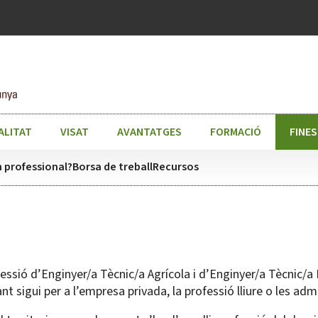
ALITAT
VISAT
AVANTATGES
FORMACIÓ
FINE
 professional?
Borsa de treball
Recursos
rofessió d’Enginyer/a Tècnic/a Agrícola i d’Enginyer/a Tècnic/a
t sigui per a l’empresa privada, la professió lliure o les adm