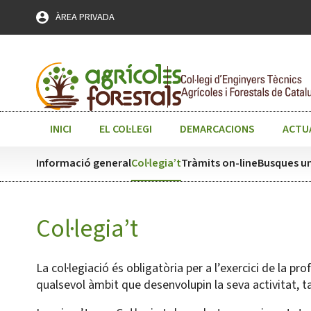
Skip
ÀREA PRIVADA
to
content
INICI
EL COL·LEGI
DEMARCACIONS
ACTU
Informació general
Col·legia’t
Tràmits on-line
Busques un
Col·legia’t
La col·legiació és obligatòria per a l’exercici de la p
qualsevol àmbit que desenvolupin la seva activitat, tan