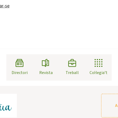
iar-se
Directori
Revista
Treball
Col·legia’t
A