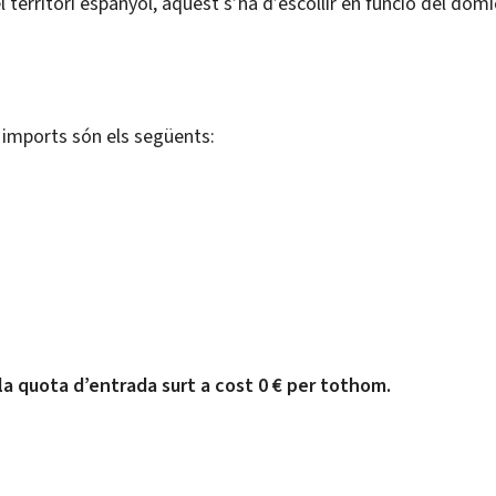
el territori espanyol, aquest s’ha d’escollir en funció del dom
 imports són els següents:
la quota d’entrada surt a cost 0 € per tothom.