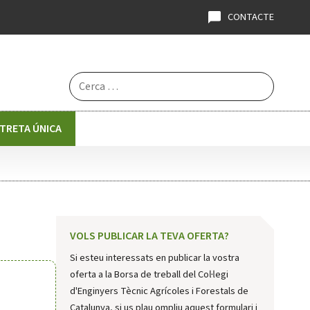
CONTACTE
Cerca:
STRETA ÚNICA
VOLS PUBLICAR LA TEVA OFERTA?
Si esteu interessats en publicar la vostra
oferta a la Borsa de treball del Col·legi
d'Enginyers Tècnic Agrícoles i Forestals de
Catalunya, si us plau ompliu aquest formulari i