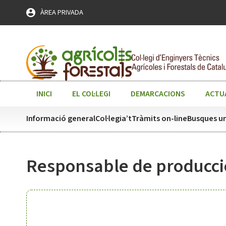
Skip
ÀREA PRIVADA
to
content
INICI
EL COL·LEGI
DEMARCACIONS
ACTU
Informació general
Col·legia’t
Tràmits on-line
Busques un
Responsable de producci