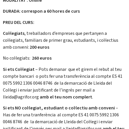
MODALITAT : Online
DURADA: correspon a 60 hores de curs
PREU DEL CURS:
Col·legiats
, treballadors d’empreses que pertanyen a
col·legiats, familiars de primer grau, estudiants, i col·lectius
amb conveni:
200
euros
No col·legiats:
260 euros
Si ets Col·legiat
– Pots demanar que et girem el rebut al teu
compte bancari o pots fer una transferència al compte ES 41
0075 5992 1306 0046 8746 de la demarcació de Lleida del
Col·legi i enviar justificant de l’ingrés per mail a
lleida@agrifor.org
amb el teu nom compler
t
.
Si ets NO col·legiat, estudiant o col·lectiu amb conveni
–
Has de fer una tranferència al compte ES 41 0075 5992 1306
0046 8746 de la demarcació de Lleida del Col·legi i enviar
justificant de l’ingrés per mail a lleida@agrifor.org
amb el teu