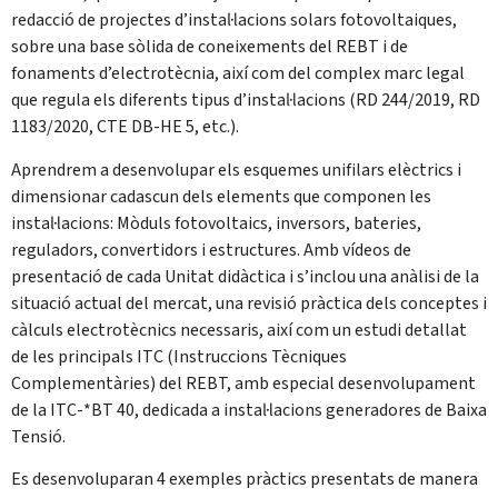
redacció de projectes d’instal·lacions solars fotovoltaiques,
sobre una base sòlida de coneixements del REBT i de
fonaments d’electrotècnia, així com del complex marc legal
que regula els diferents tipus d’instal·lacions (RD 244/2019, RD
1183/2020, CTE DB-HE 5, etc.).
Aprendrem a desenvolupar els esquemes unifilars elèctrics i
dimensionar cadascun dels elements que componen les
instal·lacions: Mòduls fotovoltaics, inversors, bateries,
reguladors, convertidors i estructures. Amb vídeos de
presentació de cada Unitat didàctica i s’inclou una anàlisi de la
situació actual del mercat, una revisió pràctica dels conceptes i
càlculs electrotècnics necessaris, així com un estudi detallat
de les principals ITC (Instruccions Tècniques
Complementàries) del REBT, amb especial desenvolupament
de la ITC-*BT 40, dedicada a instal·lacions generadores de Baixa
Tensió.
Es desenvoluparan 4 exemples pràctics presentats de manera