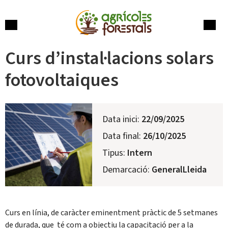
Skip
to
content
Menu
Cerca
Curs d’instal·lacions solars
fotovoltaiques
Data inici:
22/09/2025
Data final:
26/10/2025
Tipus:
Intern
Demarcació:
GeneralLleida
Curs en línia, de caràcter eminentment pràctic de 5 setmanes
de durada, que té com a objectiu la capacitació per a la