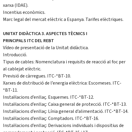
xarxa (IDAE).
Incentius econòmics.
Marc legal del mercat elèctric a Espanya. Tarifes elèctriques.
UNITAT DIDÀCTICA 3. ASPECTES TÈCNICS I
PRINCIPALS ITC DEL REBT
Vídeo de presentació de la Unitat didàctica.
Introducció.
Tipus de cables: Nomenclatura i requisits de reacció al foc per
al cablejat elèctric.
Previsió de càrregues. ITC-*BT-10.
Xarxes de distribució de l’energia elèctrica: Escomeses. ITC-
*BT-11.
Instal·lacions d’enllaç. Esquemes. ITC-*BT-12.
Instal·lacions d’enllaç: Caixa general de protecció. ITC-*BT-13.
Instal·lacions d’enllaç: Línia general d’alimentació. ITC-*BT-14.
Instal·lacions d’enllaç: Comptadors. ITC-*BT-16.
Instal·lacions d’enllaç: Derivacions individuals i dispositius de