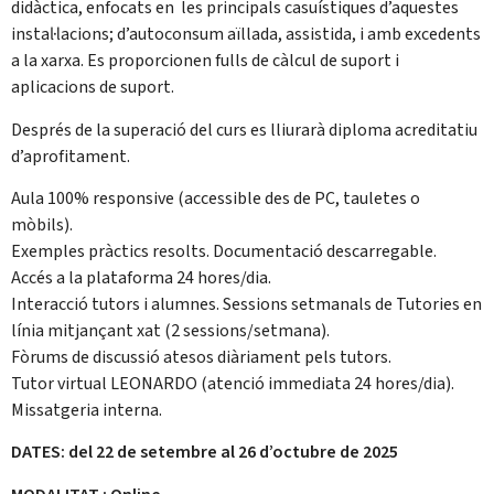
didàctica, enfocats en les principals casuístiques d’aquestes
instal·lacions; d’autoconsum aïllada, assistida, i amb excedents
a la xarxa. Es proporcionen fulls de càlcul de suport i
aplicacions de suport.
Després de la superació del curs es lliurarà diploma acreditatiu
d’aprofitament.
Aula 100% responsive (accessible des de PC, tauletes o
mòbils).
Exemples pràctics resolts. Documentació descarregable.
Accés a la plataforma 24 hores/dia.
Interacció tutors i alumnes. Sessions setmanals de Tutories en
línia mitjançant xat (2 sessions/setmana).
Fòrums de discussió atesos diàriament pels tutors.
Tutor virtual LEONARDO (atenció immediata 24 hores/dia).
Missatgeria interna.
DATES: del 22 de setembre al 26 d’octubre de 2025