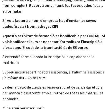
nom complert.
Recorda omplir amb les teves dades fiscals
el formulari.
S
i vols factura a nom d’empresa has d’enviar les seves
dades fiscals ( Nom, adreça, CIF)
Aquesta activitat de formació es bonificable per FUNDAE. Si
vols bonificar el curs es necessari formalitzar l’inscripció 5
dies abans. El cost de la tramitació és de 55 euros.
S’entendrà formalitzada la inscripció un cop abonada la
matrícula.
El preu inclou el certificat d’assistència, si l’alumne assisteix a
un mínim del 75% del curs.
La demarcació de Lleida es reserva el dret de cancel·lar el curs
per manca d’assistents amb el retorn de totes les matrícules
abonades.
Clica aquí per inscriure’t