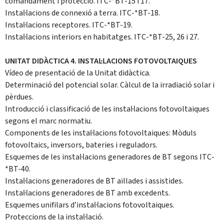
comandament i protecció. ITC-*BT-15 i 17.
Instal·lacions de connexió a terra. ITC-*BT-18.
Instal·lacions receptores. ITC-*BT-19.
Instal·lacions interiors en habitatges. ITC-*BT-25, 26 i 27.
UNITAT DIDÀCTICA 4. INSTAL·LACIONS FOTOVOLTAIQUES
Vídeo de presentació de la Unitat didàctica.
Determinació del potencial solar. Càlcul de la irradiació solar i
pèrdues.
Introducció i classificació de les instal·lacions fotovoltaiques
segons el marc normatiu.
Components de les instal·lacions fotovoltaiques: Mòduls
fotovoltaics, inversors, bateries i reguladors.
Esquemes de les instal·lacions generadores de BT segons ITC-
*BT-40.
Instal·lacions generadores de BT aïllades i assistides.
Instal·lacions generadores de BT amb excedents.
Esquemes unifilars d’instal·lacions fotovoltaiques.
Proteccions de la instal·lació.