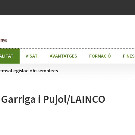
ALITAT
VISAT
AVANTATGES
FORMACIÓ
FINE
remsa
Legislació
Assemblees
 Garriga i Pujol/LAINCO