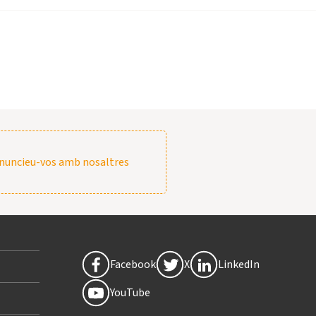
nuncieu-vos amb nosaltres
Facebook
X
LinkedIn
YouTube