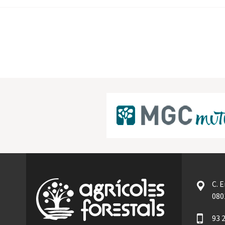
C. 
080
93 