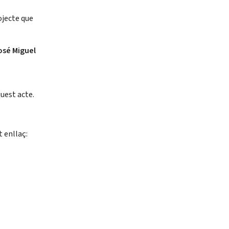
ojecte que
osé Miguel
uest acte.
t enllaç: