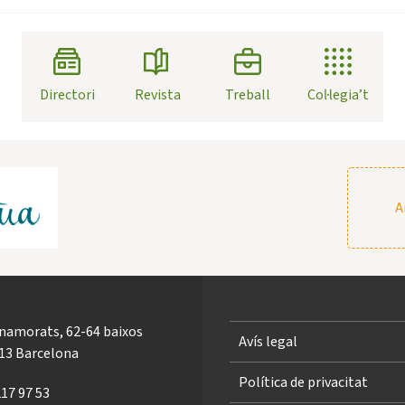
Directori
Revista
Treball
Col·legia’t
A
Enamorats, 62-64 baixos
Avís legal
13 Barcelona
Política de privacitat
217 97 53