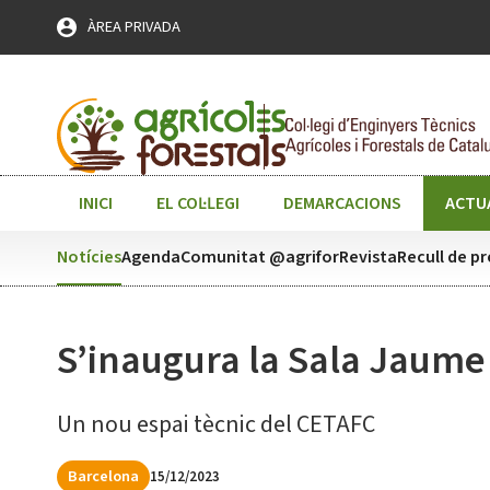
Skip
ÀREA PRIVADA
to
content
INICI
EL COL·LEGI
DEMARCACIONS
ACTU
Notícies
Agenda
Comunitat @agrifor
Revista
Recull de p
S’inaugura la Sala Jaume
Un nou espai tècnic del CETAFC
Barcelona
15/12/2023