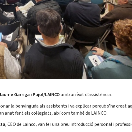
Jaume Garriga i Pujol/LAINCO
amb un èxit d’assistència.
onar la benvinguda als assistents i va explicar perquè s’ha creat a
 han anat fent els col·legiats, així com també de LAINCO.
sta
, CEO de Lainco, van fer una breu introducció personal i professi